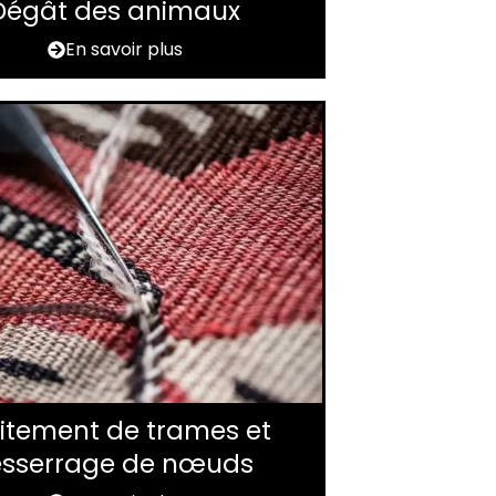
Dégât des animaux
En savoir plus
itement de trames et
esserrage de nœuds