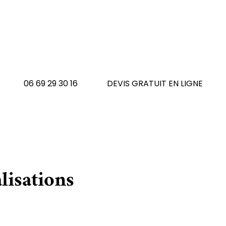
 avez un tapis à réno
N'hésitez pas à nous contacte
06 69 29 30 16
DEVIS GRATUIT EN LIGNE
lisations