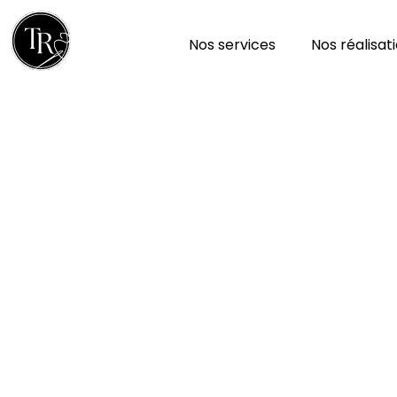
Nos services
Nos réalisat
Réparation et nettoy
à Coutieres 79340