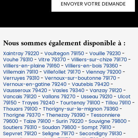
ENVOYER VOTRE DEMANDE
Nous sommes également disponible à :
Xaintray 79220
-
Voultegon 79150
-
Vouille 79230
-
Vouhe 79310
-
Vitre 79370
-
Villiers-sur-chize 79170
-
Villiers-en-plaine 79160
-
Villiers-en-bois 79360
-
Villemain 79110
-
Villefollet 79170
-
Viennay 79200
-
Verruyes 79310
-
Vernoux-sur-boutonne 79170
-
Vernoux-en-gatine 79240
-
Vautebis 79420
-
Vausseroux 79420
-
Vasles 79340
-
Vanzay 79120
-
Vancais 79120
-
Vallans 79270
-
Usseau 79210
-
Ulcot
79150
-
Trayes 79240
-
Tourtenay 79100
-
Tillou 79110
-
Thouars 79100
-
Thorigny-sur-le-mignon 79360
-
Thorigne 79370
-
Thenezay 79390
-
Tessonniere
79600
-
Taize 79100
-
Surin 79220
-
Souvigne 79800
-
Soutiers 79310
-
Soudan 79800
-
Sompt 79110
-
Sepvret 79120
-
Seligne 79170
-
Secondigny 79130
-