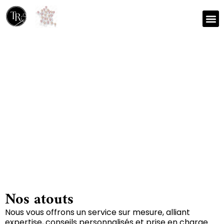
Nos r
Zone 
Réparation et nettoyage
de tapis à Sainte-soline
79120
Nos atouts
Nous vous offrons un service sur mesure, alliant
expertise, conseils personnalisés et prise en charge