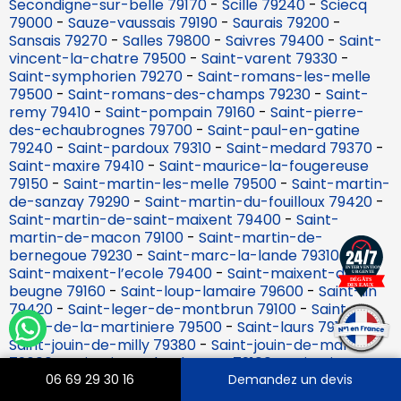
Secondigne-sur-belle 79170
-
Scille 79240
-
Sciecq
79000
-
Sauze-vaussais 79190
-
Saurais 79200
-
Sansais 79270
-
Salles 79800
-
Saivres 79400
-
Saint-
vincent-la-chatre 79500
-
Saint-varent 79330
-
Saint-symphorien 79270
-
Saint-romans-les-melle
79500
-
Saint-romans-des-champs 79230
-
Saint-
remy 79410
-
Saint-pompain 79160
-
Saint-pierre-
des-echaubrognes 79700
-
Saint-paul-en-gatine
79240
-
Saint-pardoux 79310
-
Saint-medard 79370
-
Saint-maxire 79410
-
Saint-maurice-la-fougereuse
79150
-
Saint-martin-les-melle 79500
-
Saint-martin-
de-sanzay 79290
-
Saint-martin-du-fouilloux 79420
-
Saint-martin-de-saint-maixent 79400
-
Saint-
martin-de-macon 79100
-
Saint-martin-de-
bernegoue 79230
-
Saint-marc-la-lande 79310
-
Saint-maixent-l’ecole 79400
-
Saint-maixent-de-
beugne 79160
-
Saint-loup-lamaire 79600
-
Saint-lin
79420
-
Saint-leger-de-montbrun 79100
-
Saint-
leger-de-la-martiniere 79500
-
Saint-laurs 79160
-
Saint-jouin-de-milly 79380
-
Saint-jouin-de-marnes
79600
-
Saint-jean-de-thouars 79100
-
Saint-jacques-
de-thouars 79100
-
Saint-hilaire-la-palud 79210
-
06 69 29 30 16
Demandez un devis
Saint-germier 79340
-
Saint-germain-de-longue-