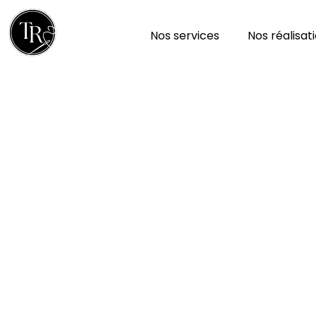
Nos services
Nos réalisat
Réparation et nettoy
à Saint-loup-lamair