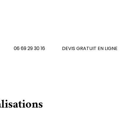
 avez un tapis à réno
N'hésitez pas à nous contacte
06 69 29 30 16
DEVIS GRATUIT EN LIGNE
lisations