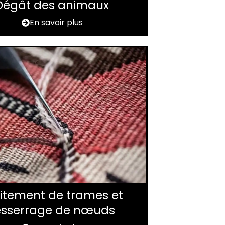
Dégât des animaux
En savoir plus
itement de trames et
esserrage de nœuds