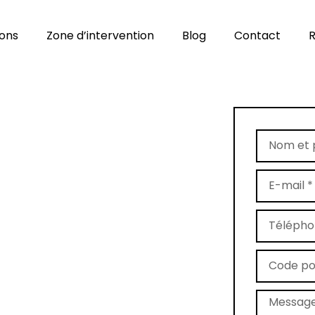
ions
Zone d’intervention
Blog
Contact
R
age de tapis
e 79600