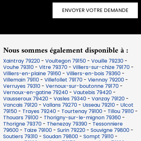
ENVOYER VOTRE DEMANDE
Nous sommes également disponible à :
Xaintray 79220
-
Voultegon 79150
-
Vouille 79230
-
Vouhe 79310
-
Vitre 79370
-
Villiers-sur-chize 79170
-
Villiers-en-plaine 79160
-
Villiers-en-bois 79360
-
Villemain 79110
-
Villefollet 79170
-
Viennay 79200
-
Verruyes 79310
-
Vernoux-sur-boutonne 79170
-
Vernoux-en-gatine 79240
-
Vautebis 79420
-
Vausseroux 79420
-
Vasles 79340
-
Vanzay 79120
-
Vancais 79120
-
Vallans 79270
-
Usseau 79210
-
Ulcot
79150
-
Trayes 79240
-
Tourtenay 79100
-
Tillou 79110
-
Thouars 79100
-
Thorigny-sur-le-mignon 79360
-
Thorigne 79370
-
Thenezay 79390
-
Tessonniere
79600
-
Taize 79100
-
Surin 79220
-
Souvigne 79800
-
Soutiers 79310
-
Soudan 79800
-
Sompt 79110
-