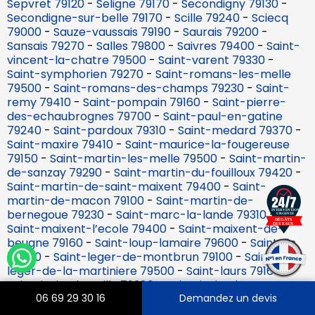
Sepvret 79120
-
Seligne 79170
-
Secondigny 79130
-
Secondigne-sur-belle 79170
-
Scille 79240
-
Sciecq
79000
-
Sauze-vaussais 79190
-
Saurais 79200
-
Sansais 79270
-
Salles 79800
-
Saivres 79400
-
Saint-
vincent-la-chatre 79500
-
Saint-varent 79330
-
Saint-symphorien 79270
-
Saint-romans-les-melle
79500
-
Saint-romans-des-champs 79230
-
Saint-
remy 79410
-
Saint-pompain 79160
-
Saint-pierre-
des-echaubrognes 79700
-
Saint-paul-en-gatine
79240
-
Saint-pardoux 79310
-
Saint-medard 79370
-
Saint-maxire 79410
-
Saint-maurice-la-fougereuse
79150
-
Saint-martin-les-melle 79500
-
Saint-martin-
de-sanzay 79290
-
Saint-martin-du-fouilloux 79420
-
Saint-martin-de-saint-maixent 79400
-
Saint-
martin-de-macon 79100
-
Saint-martin-de-
bernegoue 79230
-
Saint-marc-la-lande 79310
-
Saint-maixent-l’ecole 79400
-
Saint-maixent-de-
beugne 79160
-
Saint-loup-lamaire 79600
-
Saint-lin
79420
-
Saint-leger-de-montbrun 79100
-
Saint-
leger-de-la-martiniere 79500
-
Saint-laurs 79160
-
Saint-jouin-de-milly 79380
-
Saint-jouin-de-marnes
79600
-
Saint-jean-de-thouars 79100
-
Saint-jacques-
06 69 29 30 16
Demandez un devis
de-thouars 79100
-
Saint-hilaire-la-palud 79210
-