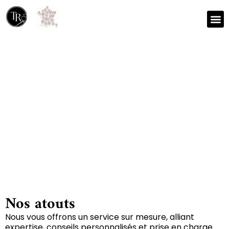
Nos r
Zone 
Réparation et nettoyage
de tapis à Celles-sur-
belle 79370
Nos atouts
Nous vous offrons un service sur mesure, alliant
expertise, conseils personnalisés et prise en charge