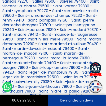
Sansais 79270
-
Salles 79800
-
Saivres 79400
-
Saint-
vincent-la-chatre 79500
-
Saint-varent 79330
-
Saint-symphorien 79270
-
Saint-romans-les-melle
79500
-
Saint-romans-des-champs 79230
-
Saint-
remy 79410
-
Saint-pompain 79160
-
Saint-pierre-
des-echaubrognes 79700
-
Saint-paul-en-gatine
79240
-
Saint-pardoux 79310
-
Saint-medard 79370
-
Saint-maxire 79410
-
Saint-maurice-la-fougereuse
79150
-
Saint-martin-les-melle 79500
-
Saint-martin-
de-sanzay 79290
-
Saint-martin-du-fouilloux 79420
-
Saint-martin-de-saint-maixent 79400
-
Saint-
martin-de-macon 79100
-
Saint-martin-de-
bernegoue 79230
-
Saint-marc-la-lande 79310
-
Saint-maixent-l’ecole 79400
-
Saint-maixent-de-
beugne 79160
-
Saint-loup-lamaire 79600
-
Saint-lin
79420
-
Saint-leger-de-montbrun 79100
-
Saint-
leger-de-la-martiniere 79500
-
Saint-laurs 79160
-
Saint-jouin-de-milly 79380
-
Saint-jouin-de-marnes
79600
-
Saint-jean-de-thouars 79100
-
Saint-jacques-
de-thouars 79100
-
Saint-hilaire-la-palud 79210
-
Saint-germier 79340
-
Saint-germain-de-longue-
chaume 79200
-
Saint-georges-de-rex 79210
-
Saint-
06 69 29 30 16
Demandez un devis
georges-de-noisne 79400
-
Saint-generoux 79600
-