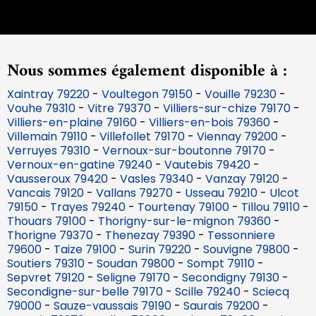
Nous sommes également disponible à :
Xaintray 79220
-
Voultegon 79150
-
Vouille 79230
-
Vouhe 79310
-
Vitre 79370
-
Villiers-sur-chize 79170
-
Villiers-en-plaine 79160
-
Villiers-en-bois 79360
-
Villemain 79110
-
Villefollet 79170
-
Viennay 79200
-
Verruyes 79310
-
Vernoux-sur-boutonne 79170
-
Vernoux-en-gatine 79240
-
Vautebis 79420
-
Vausseroux 79420
-
Vasles 79340
-
Vanzay 79120
-
Vancais 79120
-
Vallans 79270
-
Usseau 79210
-
Ulcot
79150
-
Trayes 79240
-
Tourtenay 79100
-
Tillou 79110
-
Thouars 79100
-
Thorigny-sur-le-mignon 79360
-
Thorigne 79370
-
Thenezay 79390
-
Tessonniere
79600
-
Taize 79100
-
Surin 79220
-
Souvigne 79800
-
Soutiers 79310
-
Soudan 79800
-
Sompt 79110
-
Sepvret 79120
-
Seligne 79170
-
Secondigny 79130
-
Secondigne-sur-belle 79170
-
Scille 79240
-
Sciecq
79000
-
Sauze-vaussais 79190
-
Saurais 79200
-