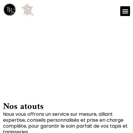
Nos r
Zone 
Réparation et nettoyage
de tapis à Doux 79390
Nos atouts
Nous vous offrons un service sur mesure, alliant
expertise, conseils personnalisés et prise en charge
complète, pour garantir le soin parfait de vos tapis et
tapisseries.