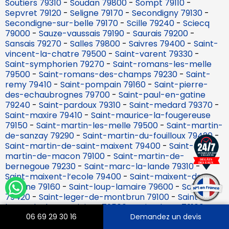
Soutiers 79310
-
Soudan 79800
-
Sompt 79110
-
Sepvret 79120
-
Seligne 79170
-
Secondigny 79130
-
Secondigne-sur-belle 79170
-
Scille 79240
-
Sciecq
79000
-
Sauze-vaussais 79190
-
Saurais 79200
-
Sansais 79270
-
Salles 79800
-
Saivres 79400
-
Saint-
vincent-la-chatre 79500
-
Saint-varent 79330
-
Saint-symphorien 79270
-
Saint-romans-les-melle
79500
-
Saint-romans-des-champs 79230
-
Saint-
remy 79410
-
Saint-pompain 79160
-
Saint-pierre-
des-echaubrognes 79700
-
Saint-paul-en-gatine
79240
-
Saint-pardoux 79310
-
Saint-medard 79370
-
Saint-maxire 79410
-
Saint-maurice-la-fougereuse
79150
-
Saint-martin-les-melle 79500
-
Saint-martin-
de-sanzay 79290
-
Saint-martin-du-fouilloux 79420
-
Saint-martin-de-saint-maixent 79400
-
Saint-
martin-de-macon 79100
-
Saint-martin-de-
bernegoue 79230
-
Saint-marc-la-lande 79310
-
Saint-maixent-l’ecole 79400
-
Saint-maixent-de-
beugne 79160
-
Saint-loup-lamaire 79600
-
Saint-lin
79420
-
Saint-leger-de-montbrun 79100
-
Saint-
leger-de-la-martiniere 79500
-
Saint-laurs 79160
-
Saint-jouin-de-milly 79380
-
Saint-jouin-de-marnes
06 69 29 30 16
Demandez un devis
79600
-
Saint-jean-de-thouars 79100
-
Saint-jacques-