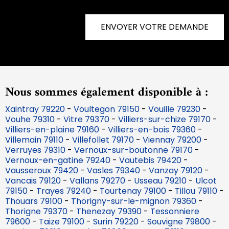
ENVOYER VOTRE DEMANDE
Nous sommes également disponible à :
Xaintray 79220
-
Voultegon 79150
-
Vouille 79230
-
Vouhe 79310
-
Vitre 79370
-
Villiers-sur-chize 79170
-
Villiers-en-plaine 79160
-
Villiers-en-bois 79360
-
Villemain 79110
-
Villefollet 79170
-
Viennay 79200
-
Verruyes 79310
-
Vernoux-sur-boutonne 79170
-
Vernoux-en-gatine 79240
-
Vautebis 79420
-
Vausseroux 79420
-
Vasles 79340
-
Vanzay 79120
-
Vancais 79120
-
Vallans 79270
-
Usseau 79210
-
Ulcot
79150
-
Trayes 79240
-
Tourtenay 79100
-
Tillou 79110
-
Thouars 79100
-
Thorigny-sur-le-mignon 79360
-
Thorigne 79370
-
Thenezay 79390
-
Tessonniere
79600
-
Taize 79100
-
Surin 79220
-
Souvigne 79800
-