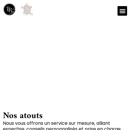
Nos r
Zone 
Réparation et nettoyage
de tapis à La boissiere-
en-gatine 79310
Nos atouts
Nous vous offrons un service sur mesure, alliant
expertise, conseils personnalisés et prise en charge