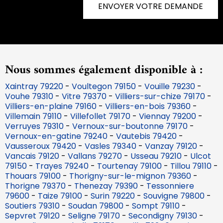
ENVOYER VOTRE DEMANDE
Nous sommes également disponible à :
Xaintray 79220
-
Voultegon 79150
-
Vouille 79230
-
Vouhe 79310
-
Vitre 79370
-
Villiers-sur-chize 79170
-
Villiers-en-plaine 79160
-
Villiers-en-bois 79360
-
Villemain 79110
-
Villefollet 79170
-
Viennay 79200
-
Verruyes 79310
-
Vernoux-sur-boutonne 79170
-
Vernoux-en-gatine 79240
-
Vautebis 79420
-
Vausseroux 79420
-
Vasles 79340
-
Vanzay 79120
-
Vancais 79120
-
Vallans 79270
-
Usseau 79210
-
Ulcot
79150
-
Trayes 79240
-
Tourtenay 79100
-
Tillou 79110
-
Thouars 79100
-
Thorigny-sur-le-mignon 79360
-
Thorigne 79370
-
Thenezay 79390
-
Tessonniere
79600
-
Taize 79100
-
Surin 79220
-
Souvigne 79800
-
Soutiers 79310
-
Soudan 79800
-
Sompt 79110
-
Sepvret 79120
-
Seligne 79170
-
Secondigny 79130
-