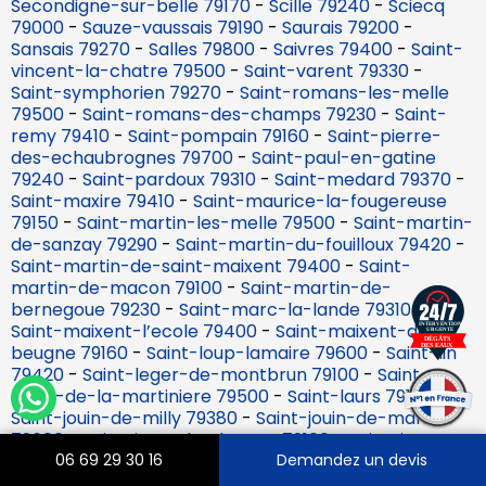
Secondigne-sur-belle 79170
-
Scille 79240
-
Sciecq
79000
-
Sauze-vaussais 79190
-
Saurais 79200
-
Sansais 79270
-
Salles 79800
-
Saivres 79400
-
Saint-
vincent-la-chatre 79500
-
Saint-varent 79330
-
Saint-symphorien 79270
-
Saint-romans-les-melle
79500
-
Saint-romans-des-champs 79230
-
Saint-
remy 79410
-
Saint-pompain 79160
-
Saint-pierre-
des-echaubrognes 79700
-
Saint-paul-en-gatine
79240
-
Saint-pardoux 79310
-
Saint-medard 79370
-
Saint-maxire 79410
-
Saint-maurice-la-fougereuse
79150
-
Saint-martin-les-melle 79500
-
Saint-martin-
de-sanzay 79290
-
Saint-martin-du-fouilloux 79420
-
Saint-martin-de-saint-maixent 79400
-
Saint-
martin-de-macon 79100
-
Saint-martin-de-
bernegoue 79230
-
Saint-marc-la-lande 79310
-
Saint-maixent-l’ecole 79400
-
Saint-maixent-de-
beugne 79160
-
Saint-loup-lamaire 79600
-
Saint-lin
79420
-
Saint-leger-de-montbrun 79100
-
Saint-
leger-de-la-martiniere 79500
-
Saint-laurs 79160
-
Saint-jouin-de-milly 79380
-
Saint-jouin-de-marnes
79600
-
Saint-jean-de-thouars 79100
-
Saint-jacques-
de-thouars 79100
-
Saint-hilaire-la-palud 79210
-
06 69 29 30 16
Demandez un devis
Saint-germier 79340
-
Saint-germain-de-longue-