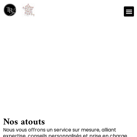
Nos r
Zone 
Réparation et nettoyage
de tapis à Exoudun
79800
Nos atouts
Nous vous offrons un service sur mesure, alliant
expertise, conseils personnalisés et prise en charge